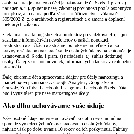
osobných údajov na tento účel je ustanovenie čl. 6 ods. 1 písm. c)
nariadenia, t. j. splnenie našej zákonnej povinnosti podľa osobitných
predpisov, a to najmä podľa zákona o účtovníctve a zákona č.
395/2002 Z. z. o archívoch a registratúrach a o zmene a doplnení
niektorých zákonov.
• reklama a marketing služieb a produktov prevádzkovateľa, najmä
zasielanie informačných newsletterov o našich ponukách,
produktoch a službách a aktuálnej ponuke nehnuteľností a pod. –
právnym základom na spracúvanie osobných údajov na tento účel je
ustanovenie čl. 6 ods. 1 písm. a) nariadenia, t.j. súhlas dotknutej
osoby. Ďalej zasielanie noviniek, informačných článkov z realitného
prostredia.
Ďalej zbieranie dát a spracovanie údajov pre účely marketingu a
marketingovej kampane z: Google Analytics, Google Search
Console, YouTube, Facebook, Instagram a Facebook Pixels. Dáta
budú využité len pre naše marketingové účely.
Ako dlho uchovávame vaše údaje
Vaše osobné údaje budeme uchovávať po dobu nevyhnutnú na
splnenie vymedzených účelov spracovania osobných údajov,
najviac však po dobu trvania 10 rokov od ich poskytnutia. Faktúry,