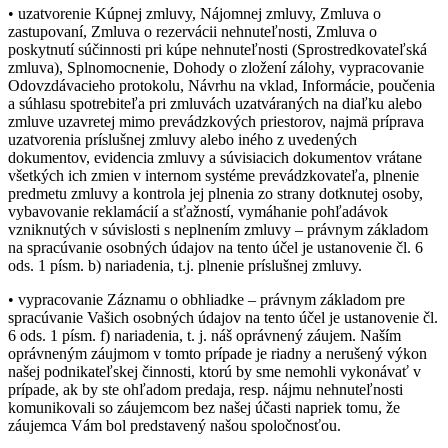
• uzatvorenie Kúpnej zmluvy, Nájomnej zmluvy, Zmluva o
zastupovaní, Zmluva o rezervácii nehnuteľnosti, Zmluva o
poskytnutí súčinnosti pri kúpe nehnuteľnosti (Sprostredkovateľská
zmluva), Splnomocnenie, Dohody o zložení zálohy, vypracovanie
Odovzdávacieho protokolu, Návrhu na vklad, Informácie, poučenia
a súhlasu spotrebiteľa pri zmluvách uzatváraných na diaľku alebo
zmluve uzavretej mimo prevádzkových priestorov, najmä príprava
uzatvorenia príslušnej zmluvy alebo iného z uvedených
dokumentov, evidencia zmluvy a súvisiacich dokumentov vrátane
všetkých ich zmien v internom systéme prevádzkovateľa, plnenie
predmetu zmluvy a kontrola jej plnenia zo strany dotknutej osoby,
vybavovanie reklamácií a sťažností, vymáhanie pohľadávok
vzniknutých v súvislosti s neplnením zmluvy – právnym základom
na spracúvanie osobných údajov na tento účel je ustanovenie čl. 6
ods. 1 písm. b) nariadenia, t.j. plnenie príslušnej zmluvy.
• vypracovanie Záznamu o obhliadke – právnym základom pre
spracúvanie Vašich osobných údajov na tento účel je ustanovenie čl.
6 ods. 1 písm. f) nariadenia, t. j. náš oprávnený záujem. Naším
oprávneným záujmom v tomto prípade je riadny a nerušený výkon
našej podnikateľskej činnosti, ktorú by sme nemohli vykonávať v
prípade, ak by ste ohľadom predaja, resp. nájmu nehnuteľnosti
komunikovali so záujemcom bez našej účasti napriek tomu, že
záujemca Vám bol predstavený našou spoločnosťou.