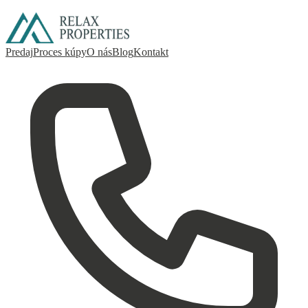
Predaj
Proces kúpy
O nás
Blog
Kontakt