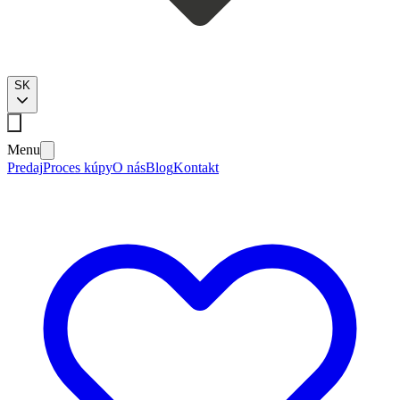
SK
Menu
Predaj
Proces kúpy
O nás
Blog
Kontakt