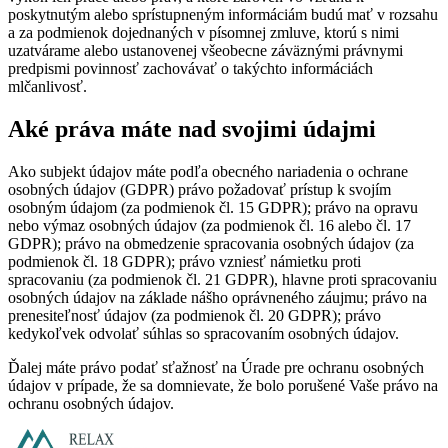
poskytnutým alebo sprístupneným informáciám budú mať v rozsahu
a za podmienok dojednaných v písomnej zmluve, ktorú s nimi
uzatvárame alebo ustanovenej všeobecne záväznými právnymi
predpismi povinnosť zachovávať o takýchto informáciách
mlčanlivosť.
Aké práva máte nad svojimi údajmi
Ako subjekt údajov máte podľa obecného nariadenia o ochrane
osobných údajov (GDPR) právo požadovať prístup k svojím
osobným údajom (za podmienok čl. 15 GDPR); právo na opravu
nebo výmaz osobných údajov (za podmienok čl. 16 alebo čl. 17
GDPR); právo na obmedzenie spracovania osobných údajov (za
podmienok čl. 18 GDPR); právo vzniesť námietku proti
spracovaniu (za podmienok čl. 21 GDPR), hlavne proti spracovaniu
osobných údajov na základe nášho oprávneného záujmu; právo na
prenesiteľnosť údajov (za podmienok čl. 20 GDPR); právo
kedykoľvek odvolať súhlas so spracovaním osobných údajov.
Ďalej máte právo podať sťažnosť na Úrade pre ochranu osobných
údajov v prípade, že sa domnievate, že bolo porušené Vaše právo na
ochranu osobných údajov.