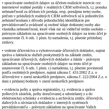
• spracúvanie osobných údajov za účelom realizácie inzercie cez
internetové realitné portály v realitných CRM softvéroch, t.j. ponuka
nehnuteľností za účelom ich predaja, resp. prenájmu tretej osobe,
pričom v príslušných realitných CRM softvéroch sú k jednotlivým
nehnuteľnostiam z dôvodu jednoduchšej identifikácie pre
prevádzkovateľa uvádzané aj osobné údaje dotknutej osoby ako
vlastníka nehnuteľnosti, ktoré však nie sú viditeľné tretím osobám –
právnym základom na spracúvanie osobných údajov na tento účel je
ustanovenie čl. 6 ods. 1 písm. b) nariadenia, t.j. plnenie príslušnej
zmluvy.
• vedenie účtovníctva a vyhotovovanie účtovných dokladov, najmä
správa a fakturácia služieb poskytnutých na základe zmlúv,
spracúvanie účtovných, daňových dokladov a faktúr – právnym
základom na spracúvanie osobných údajov na tento účel je
ustanovenie čl. 6 ods. 1 písm. c) nariadenia, t.j. plnenie povinností
podľa osobitných predpisov, najmä zákona č. 431/2002 Z.z. o
účtovníctve v znení neskorších predpisov, zákona č. 222/2004 Z.z. o
dani z pridanej hodnoty v znení neskorších predpisov.
• evidencia pošty a správa registratúry, t.j. evidencia a správa
poštových zásielok, pošty doručovanej a odosielanej z a do
elektronickej schránky a evidencia a archivácia zmlúv, účtovných,
daňových a súvisiacich dokladov v interných systémoch
prevádzkovateľa – právnym základom na spracúvanie Vašich