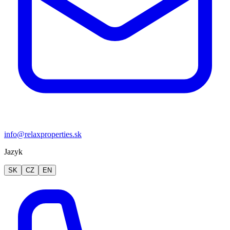
info@relaxproperties.sk
Jazyk
SK
CZ
EN