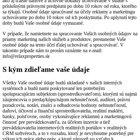
ako aj ďalšie daňové a účtovné doklady uchovávame v súlade s
príslušnými právnymi predpismi po dobu 10 rokov od roku, ktorého
sa týkajú. Osobné údaje spracúvané na účely reklamy a marketingu
uchovávame po dobu 10 rokov od ich poskytnutia. Po uplynutí tejto
doby budú Vaše osobné údaje vymazané.
V prípade, že namietnete na spracovanie Vašich osobných údajov na
priamy marketing našich služieb a produktov, prestaneme Vaše
osobné údaje na tento účel ďalej uchovávať a spracovávať. V
takomto prípade nám to prosím oznámte na e-mail:
info@relaxproperties.sk
S kým zdieľame vaše údaje
Všetky Vaše osobné údaje budú ukladané v našich interných
systémoch a budú nami poskytované len potrebným
spolupracujúcim subjektom (sprostredkovateľom), ktorými sú najmä
záujemcovia o predaj/kúpu/nájom nehnuteľností, audítori, právni
poradcovia, notári, znalci a odhadcovia hodnoty nehnuteľností,
daňoví, účtovní a finanční sprostredkovatelia, realitní makléri,
banky, poisťovne, osoby vykonávajúce reklamnú a marketingovú
činnosť pre prevádzkovateľa, za účelom inzercie a tiež
prevádzkovatelia internetových realitných portálov v realitných
CRM softvéroch, a to v rozsahu, ktorý je nevyhnutne potrebný pre
výkon ich práce alebo práv, a ktoré zároveň vo vzťahu k